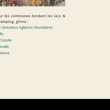
ur les communes bordant les lacs &
amping, gîtes) :
Ventadour Egletons Monédières
lle
roisille
oaille
Méanne