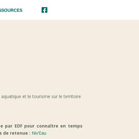

SSOURCES
aquatique et le tourisme sur le territoire
ée par EDF pour connaître en temps
cs de retenue :
Niv’Eau